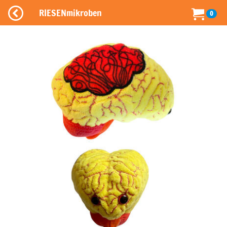
RIESENmikroben
0