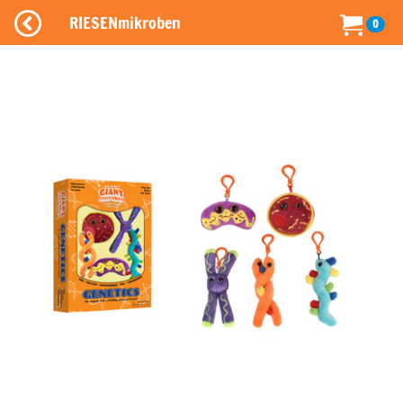
RIESENmikroben
0