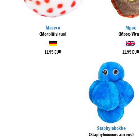
Masern
Mpox
(Morbillivirus)
(Mpox-Viru
11,95 EUR
11,95 EU
Staphylokokke
(Staphylococcus aureus)