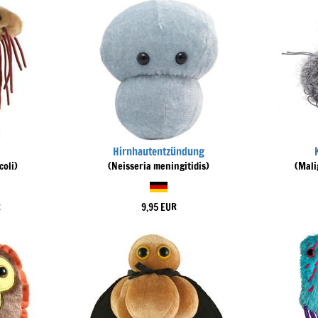
Hirnhautentzündung
coli)
(Neisseria meningitidis)
(Mali
R
9,95 EUR