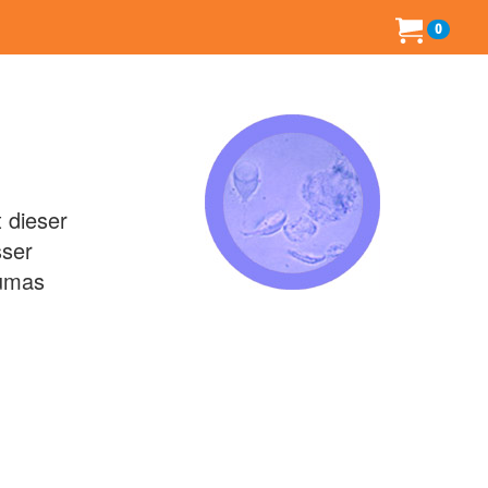
0
 dieser
sser
zumas