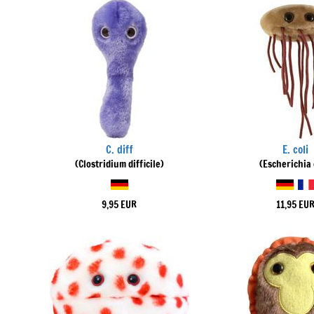
C. diff
E. coli
(Clostridium difficile)
(Escherichia 
9,95 EUR
11,95 EU