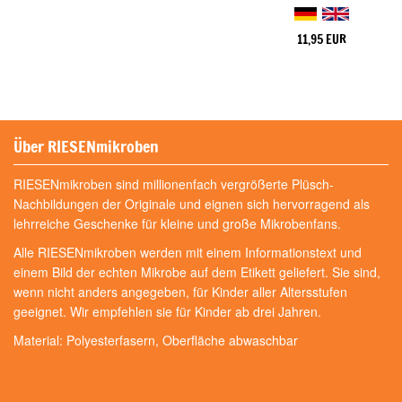
11,95 EUR
Über RIESENmikroben
RIESENmikroben sind millionenfach vergrößerte Plüsch-
Nachbildungen der Originale und eignen sich hervorragend als
lehrreiche Geschenke für kleine und große Mikrobenfans.
Alle RIESENmikroben werden mit einem Informationstext und
einem Bild der echten Mikrobe auf dem Etikett geliefert. Sie sind,
wenn nicht anders angegeben, für Kinder aller Altersstufen
geeignet. Wir empfehlen sie für Kinder ab drei Jahren.
Material: Polyesterfasern, Oberfläche abwaschbar