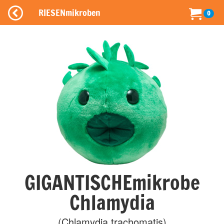
RIESENmikroben
0
GIGANTISCHEmikrobe
Chlamydia
(Chlamydia trachomatis)