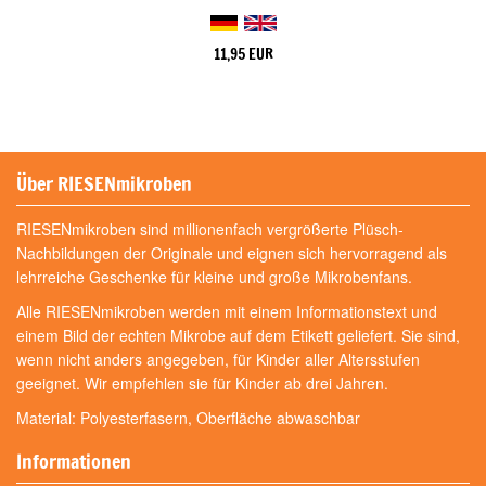
11,95 EUR
Über RIESENmikroben
RIESENmikroben sind millionenfach vergrößerte Plüsch-
Nachbildungen der Originale und eignen sich hervorragend als
lehrreiche Geschenke für kleine und große Mikrobenfans.
Alle RIESENmikroben werden mit einem Informationstext und
einem Bild der echten Mikrobe auf dem Etikett geliefert. Sie sind,
wenn nicht anders angegeben, für Kinder aller Altersstufen
geeignet. Wir empfehlen sie für Kinder ab drei Jahren.
Material: Polyesterfasern, Oberfläche abwaschbar
Informationen