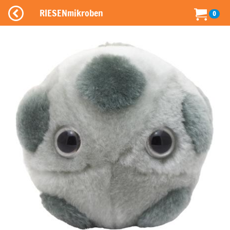
RIESENmikroben
0