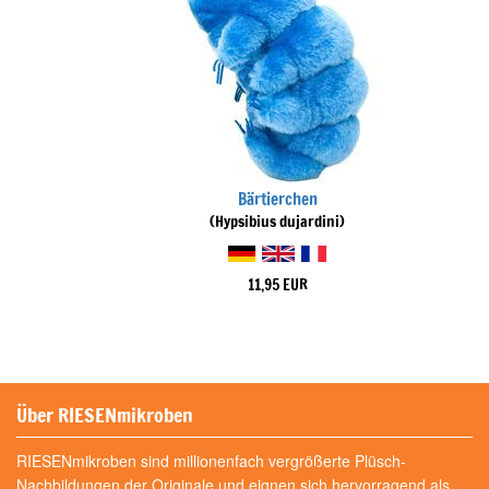
Bärtierchen
(Hypsibius dujardini)
11,95 EUR
Über RIESENmikroben
RIESENmikroben sind millionenfach vergrößerte Plüsch-
Nachbildungen der Originale und eignen sich hervorragend als