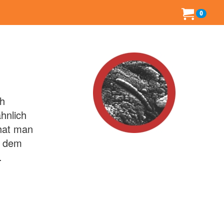
0
ch
hnlich
hat man
f dem
.