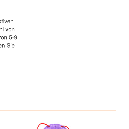
ktiven
hl von
von 5-9
en Sie