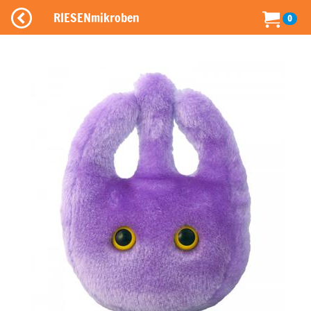
RIESENmikroben
0