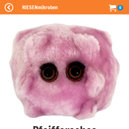
RIESENmikroben
0