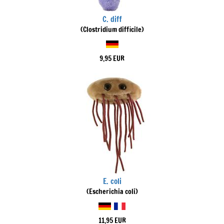
C. diff
(Clostridium difficile)
9,95 EUR
E. coli
(Escherichia coli)
11,95 EUR