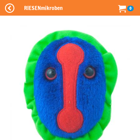
RIESENmikroben
0