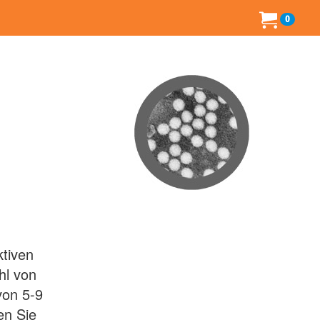
0
ktiven
hl von
von 5-9
en Sie