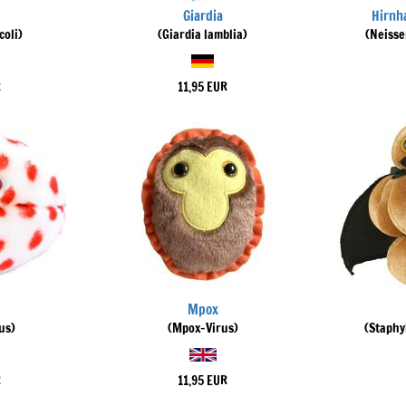
Giardia
Hirnh
coli)
(Giardia lamblia)
(Neisse
R
11,95 EUR
Mpox
us)
(Mpox-Virus)
(Staphy
R
11,95 EUR