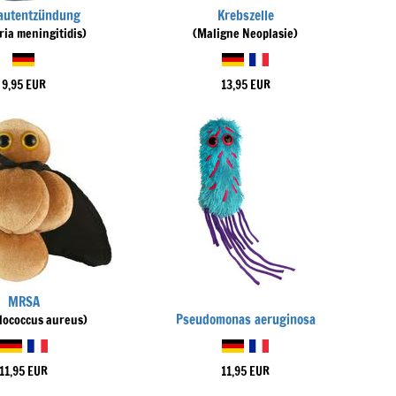
autentzündung
Krebszelle
ria meningitidis)
(Maligne Neoplasie)
9,95 EUR
13,95 EUR
MRSA
Pseudomonas aeruginosa
lococcus aureus)
11,95 EUR
11,95 EUR