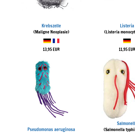
Krebszelle
Listeria
(Maligne Neoplasie)
(Listeria monocy
13,95 EUR
11,95 EU
Salmonell
Pseudomonas aeruginosa
(Salmonella typh