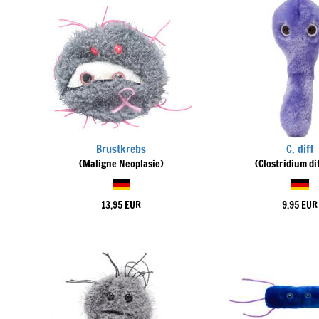
Brustkrebs
C. diff
(Maligne Neoplasie)
(Clostridium dif
13,95 EUR
9,95 EUR