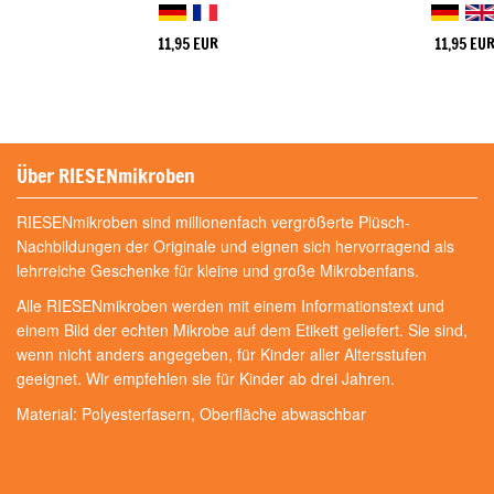
11,95 EUR
11,95 EU
Über RIESENmikroben
RIESENmikroben sind millionenfach vergrößerte Plüsch-
Nachbildungen der Originale und eignen sich hervorragend als
lehrreiche Geschenke für kleine und große Mikrobenfans.
Alle RIESENmikroben werden mit einem Informationstext und
einem Bild der echten Mikrobe auf dem Etikett geliefert. Sie sind,
wenn nicht anders angegeben, für Kinder aller Altersstufen
geeignet. Wir empfehlen sie für Kinder ab drei Jahren.
Material: Polyesterfasern, Oberfläche abwaschbar