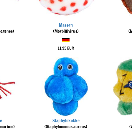
Masern
togenes)
(Morbillivirus)
(
R
11,95 EUR
e
Staphylokokke
imurium)
(Staphylococcus aureus)
(