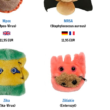
Mpox
MRSA
Mpox-Virus)
(Staphylococcus aureus)
11,95 EUR
11,95 EUR
Zika
Zöliakie
Zika-Virus)
(Enterozyt)