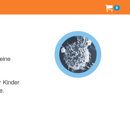
0
eine
r Kinder
e.