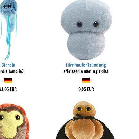
Giardia
Hirnhautentzündung
ardia lamblia)
(Neisseria meningitidis)
11,95 EUR
9,95 EUR