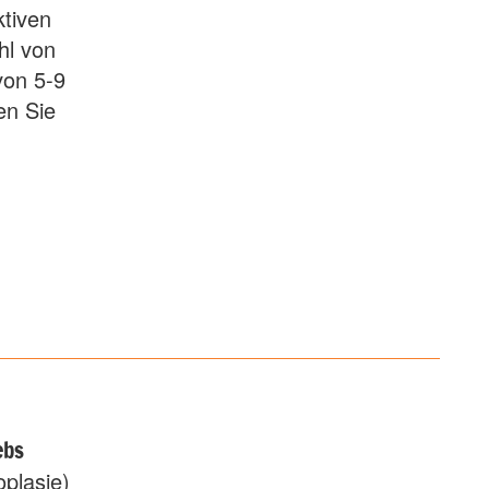
ktiven
hl von
von 5-9
en Sie
ebs
plasie)