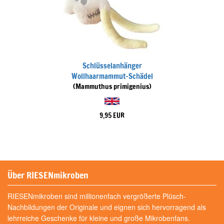
Schlüsselanhänger
Wollhaarmammut-Schädel
(Mammuthus primigenius)
9,95 EUR
Über RIESENmikroben
RIESENmikroben sind millionenfach vergrößerte Plüsch-
Nachbildungen der Originale und eignen sich hervorragend als
lehrreiche Geschenke für kleine und große Mikrobenfans.