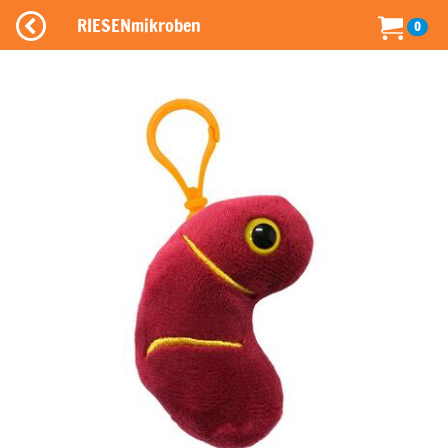
RIESENmikroben
0