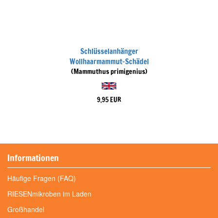
Schlüsselanhänger
Wollhaarmammut-Schädel
(Mammuthus primigenius)
9,95 EUR
Informationen
Häufige Fragen (FAQ)
RIESENmikroben im Laden
Großhandel