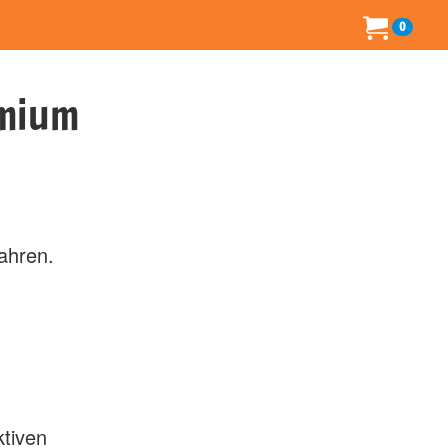
0
rmium
Jahren.
ktiven