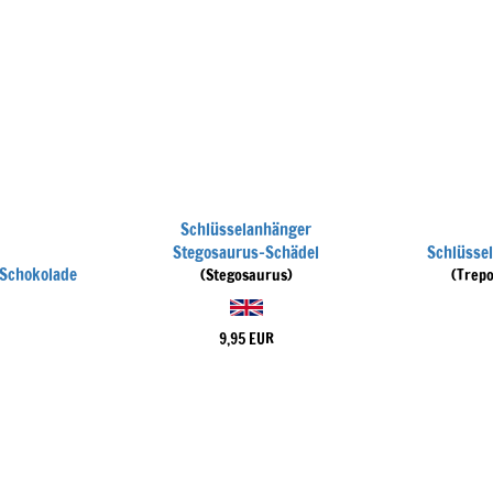
Schlüsselanhänger
Stegosaurus-Schädel
Schlüsse
 Schokolade
(Stegosaurus)
(Trep
9,95 EUR