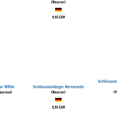
(Neuron)
9,95 EUR
Schlüssela
ger MRSA
Schlüsselanhänger Nervenzelle
 aureus)
(Neuron)
(
9,95 EUR