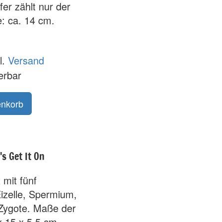
er zählt nur der
e: ca. 14 cm.
l.
Versand
ferbar
s Get It On
mit fünf
izelle, Spermium,
Zygote. Maße der
 15 x 5,5 cm.