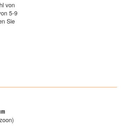
hl von
von 5-9
en Sie
um
zoon)