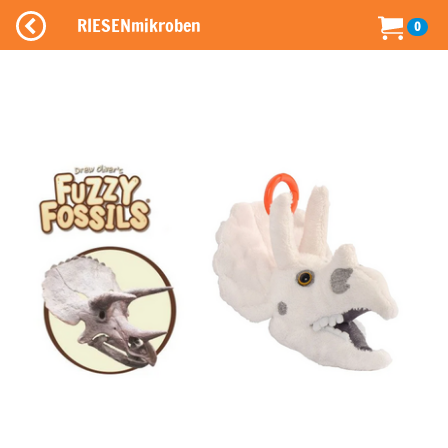
RIESENmikroben
0