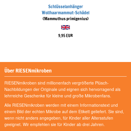
Schlüsselanhänger
Wollhaarmammut-Schädel
(Mammuthus primigenius)
9,95 EUR
Über RIESENmikroben
RIESENmikroben sind millionenfach vergrößerte Plüsch-
Nachbildungen der Originale und eignen sich hervorragend als
lehrreiche Geschenke für kleine und große Mikrobenfans.
Alle RIESENmikroben werden mit einem Informationstext und
einem Bild der echten Mikrobe auf dem Etikett geliefert. Sie sind,
wenn nicht anders angegeben, für Kinder aller Altersstufen
geeignet. Wir empfehlen sie für Kinder ab drei Jahren.